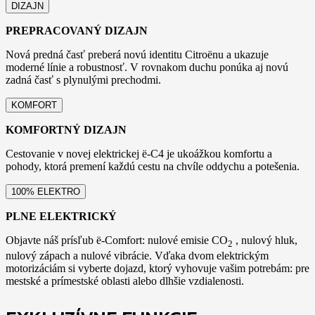
DIZAJN
PREPRACOVANÝ DIZAJN
Nová predná časť preberá novú identitu Citroënu a ukazuje
moderné línie a robustnosť. V rovnakom duchu ponúka aj novú
zadná časť s plynulými prechodmi.
KOMFORT
KOMFORTNÝ DIZAJN
Cestovanie v novej elektrickej ë-C4 je ukoážkou komfortu a
pohody, ktorá premení každú cestu na chvíle oddychu a potešenia.
100% ELEKTRO
PLNE ELEKTRICKÝ
Objavte náš prísľub ë-Comfort: nulové emisie CO
, nulový hluk,
2
nulový zápach a nulové vibrácie. Vďaka dvom elektrickým
motorizáciám si vyberte dojazd, ktorý vyhovuje vašim potrebám: pre
mestské a prímestské oblasti alebo dlhšie vzdialenosti.