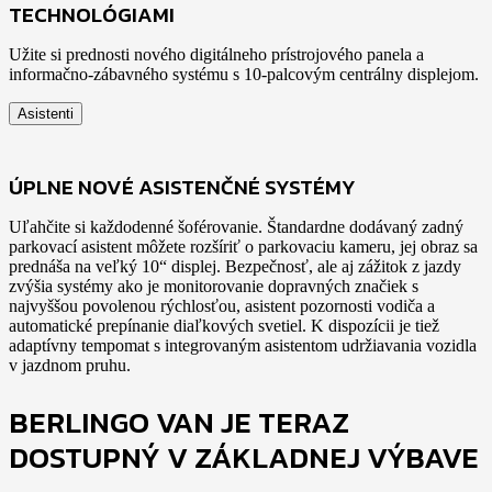
TECHNOLÓGIAMI
Užite si prednosti nového digitálneho prístrojového panela a
informačno-zábavného systému s 10-palcovým centrálny displejom.
Asistenti
ÚPLNE NOVÉ ASISTENČNÉ SYSTÉMY
Uľahčite si každodenné šoférovanie. Štandardne dodávaný zadný
parkovací asistent môžete rozšíriť o parkovaciu kameru, jej obraz sa
prednáša na veľký 10“ displej. Bezpečnosť, ale aj zážitok z jazdy
zvýšia systémy ako je monitorovanie dopravných značiek s
najvyššou povolenou rýchlosťou, asistent pozornosti vodiča a
automatické prepínanie diaľkových svetiel. K dispozícii je tiež
adaptívny tempomat s integrovaným asistentom udržiavania vozidla
v jazdnom pruhu.
BERLINGO VAN JE TERAZ
DOSTUPNÝ V ZÁKLADNEJ VÝBAVE