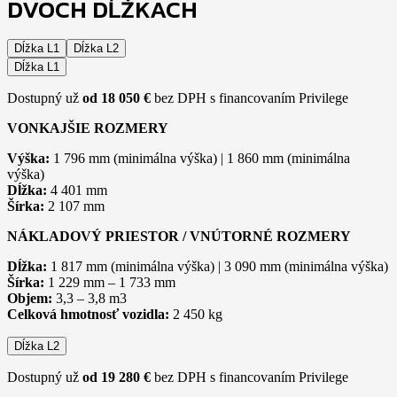
DVOCH DĹŽKACH
Dĺžka L1
Dĺžka L2
Dĺžka L1
Dostupný už
od 18 050 €
bez DPH s financovaním Privilege
VONKAJŠIE ROZMERY
Výška:
1 796 mm (minimálna výška) | 1 860 mm (minimálna
výška)
Dĺžka:
4 401 mm
Šírka:
2 107 mm
NÁKLADOVÝ PRIESTOR / VNÚTORNÉ ROZMERY
Dĺžka:
1 817 mm (minimálna výška) | 3 090 mm (minimálna výška)
Šírka:
1 229 mm – 1 733 mm
Objem:
3,3 – 3,8 m3
Celková hmotnosť vozidla:
2 450 kg
Dĺžka L2
Dostupný už
od 19 280 €
bez DPH s financovaním Privilege