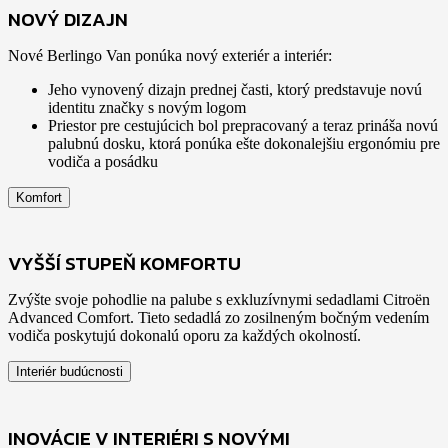
NOVÝ DIZAJN
Nové Berlingo Van ponúka nový exteriér a interiér:
Jeho vynovený dizajn prednej časti, ktorý predstavuje novú
identitu značky s novým logom
Priestor pre cestujúcich bol prepracovaný a teraz prináša novú
palubnú dosku, ktorá ponúka ešte dokonalejšiu ergonómiu pre
vodiča a posádku
Komfort
VYŠŠÍ STUPEŇ KOMFORTU
Zvýšte svoje pohodlie na palube s exkluzívnymi sedadlami Citroën
Advanced Comfort. Tieto sedadlá zo zosilneným bočným vedením
vodiča poskytujú dokonalú oporu za každých okolností.
Interiér budúcnosti
INOVÁCIE V INTERIÉRI S NOVÝMI