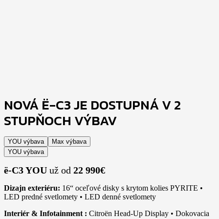
NOVÁ Ë-C3 JE DOSTUPNÁ V 2
STUPŇOCH VÝBAV
YOU výbava
Max výbava
YOU výbava
ë-C3 YOU
už od
22
990€
Dizajn exteriéru:
16“ oceľové disky s krytom kolies PYRITE •
LED predné svetlomety • LED denné svetlomety
Interiér & Infotainment :
Citroën Head-Up Display • Dokovacia