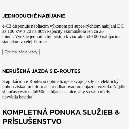
JEDNODUCHÉ NABÍJANIE
ë-C3 disponuje nabíjacím výkonom pri super-rýchlom nabíjaní DC
až 100 kW z 20 na 80% kapacity akumulátora len za 26
minút. Využite jednoduchý prístup k viac ako 540 000 nabíjacím
staniciam v celej Európe.
Optimalizácia jazdy
NERUŠENÁ JAZDA S E-ROUTES
S aplikáciou e-Routes si optimalizujete svoje jazdy na elektrický
pohon získaním informácií o odhadovanom dojazde vozidla. Nájdite
si počas cesty najbližšie nabíjacie stanice, aby sa vám nikdy
nevybila baterka!
KOMPLETNÁ PONUKA SLUŽIEB &
PRÍSLUŠENSTVO