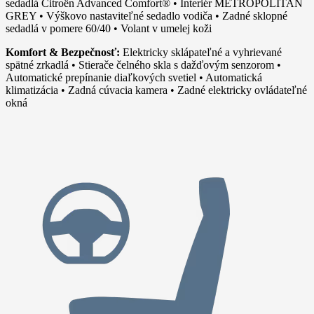
sedadlá Citroën Advanced Comfort® • Interiér METROPOLITAN
GREY • Výškovo nastaviteľné sedadlo vodiča • Zadné sklopné
sedadlá v pomere 60/40 • Volant v umelej koži
Komfort & Bezpečnosť:
Elektricky sklápateľné a vyhrievané
spätné zrkadlá • Stierače čelného skla s dažďovým senzorom •
Automatické prepínanie diaľkových svetiel • Automatická
klimatizácia • Zadná cúvacia kamera • Zadné elektricky ovládateľné
okná