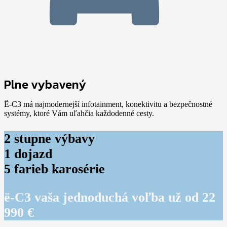
Plne vybavený
Ë-C3 má najmodernejší infotainment, konektivitu a bezpečnostné
systémy, ktoré Vám uľahčia každodenné cesty.
2 stupne výbavy
1 dojazd
5 farieb karosérie
ë-C3 vaša jednoduchá voľba už od 22
990 €