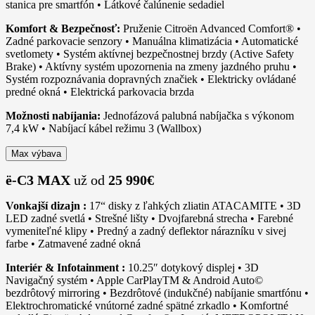
stanica pre smartfón • Látkové čalúnenie sedadiel
Komfort & Bezpečnosť:
Pruženie Citroën Advanced Comfort® •
Zadné parkovacie senzory • Manuálna klimatizácia • Automatické
svetlomety • Systém aktívnej bezpečnostnej brzdy (Active Safety
Brake) • Aktívny systém upozornenia na zmeny jazdného pruhu •
Systém rozpoznávania dopravných značiek • Elektricky ovládané
predné okná • Elektrická parkovacia brzda
Možnosti nabíjania:
Jednofázová palubná nabíjačka s výkonom
7,4 kW • Nabíjací kábel režimu 3 (Wallbox)
Max výbava
ë-C3 MAX
už od
25
990€
Vonkajší dizajn :
17“ disky z ľahkých zliatin ATACAMITE • 3D
LED zadné svetlá • Strešné lišty • Dvojfarebná strecha • Farebné
vymeniteľné klipy • Predný a zadný deflektor nárazníku v sivej
farbe • Zatmavené zadné okná
Interiér & Infotainment :
10.25″ dotykový displej • 3D
Navigačný systém • Apple CarPlayTM & Android Auto©
bezdrôtový mirroring • Bezdrôtové (indukčné) nabíjanie smartfónu •
Elektrochromatické vnútorné zadné spätné zrkadlo • Komfortné