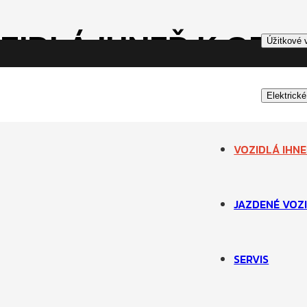
ZIDLÁ IHNEĎ K ODB
Úžitkové 
Elektrické
VOZIDLÁ IHN
JAZDENÉ VOZ
SERVIS