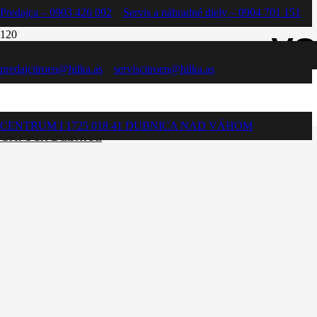
Predajca – 0903 426 092
Servis a náhradné diely – 0904 701 151
VO
predajcitroen@hilka.as
serviscitroen@hilka.as
CENTRUM I 1725 018 41 DUBNICA NAD VÁHOM
Citroën Dubnica