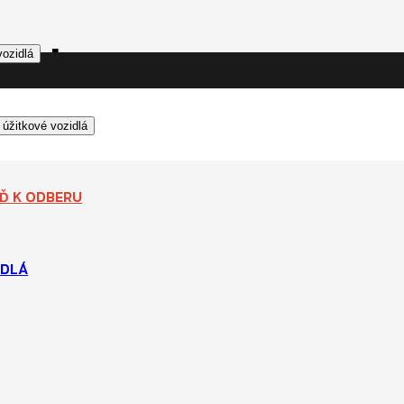
ERU
vozidlá
 úžitkové vozidlá
EĎ K ODBERU
IDLÁ